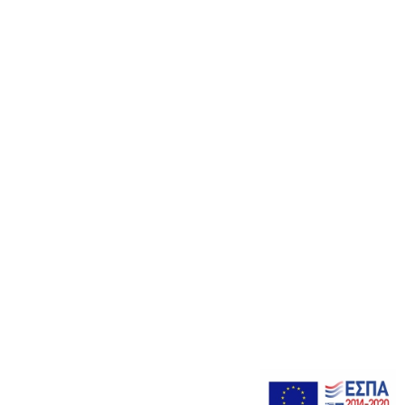
© 2023 Κέντρο Κήπου “4 Εποχές”